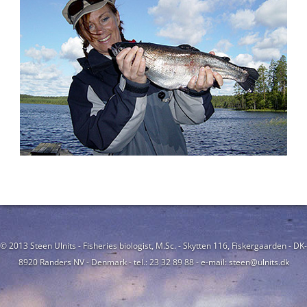
© 2013 Steen Ulnits - Fisheries biologist, M.Sc. - Skytten 116, Fiskergaarden - DK-
8920 Randers NV - Denmark - tel.: 23 32 89 88 - e-mail: steen@ulnits.dk