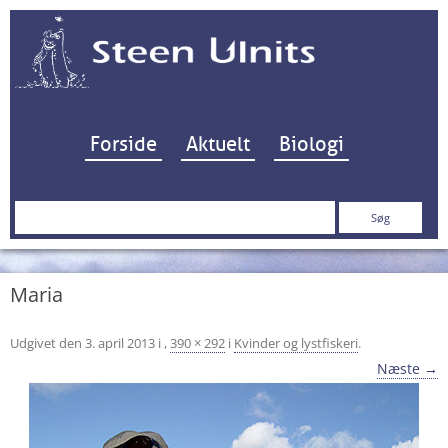
Hop til indhold
Forside
Aktuelt
Biologi
Søg
efter:
Maria
Udgivet den
3. april 2013
i
,
390 × 292
i
Kvinder og lystfiskeri
.
Næste →