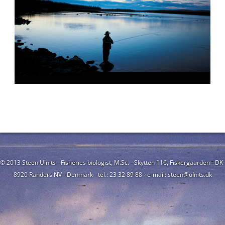
© 2013 Steen Ulnits - Fisheries biologist, M.Sc. - Skytten 116, Fiskergaarden - DK-
8920 Randers NV - Denmark - tel.: 23 32 89 88 - e-mail: steen@ulnits.dk