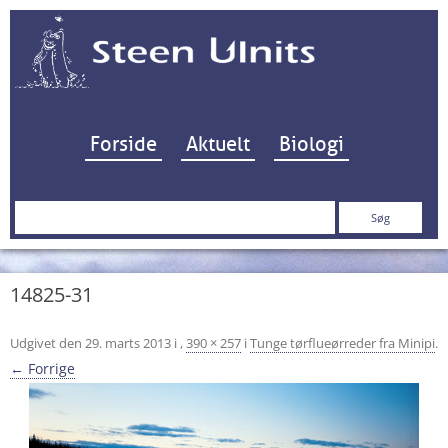
Hop til indhold
Forside
Aktuelt
Biologi
Søg
efter:
14825-31
Udgivet den
29. marts 2013
i
,
390 × 257
i
Tunge tørflueørreder fra Minipi
.
← Forrige