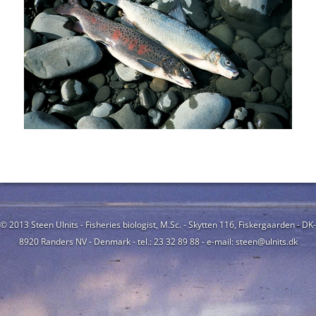
© 2013 Steen Ulnits - Fisheries biologist, M.Sc. - Skytten 116, Fiskergaarden - DK-
8920 Randers NV - Denmark - tel.: 23 32 89 88 - e-mail: steen@ulnits.dk