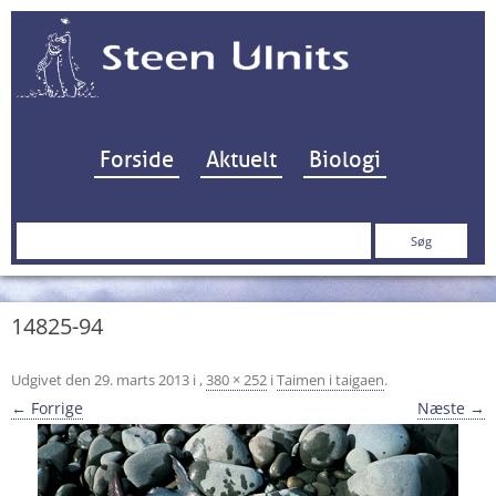
Hop til indhold
Forside
Aktuelt
Biologi
Søg
efter:
14825-94
Udgivet den
29. marts 2013
i
,
380 × 252
i
Taimen i taigaen
.
← Forrige
Næste →