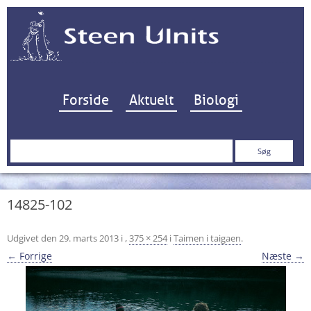
Hop til indhold
Forside
Aktuelt
Biologi
Søg
efter:
14825-102
Udgivet den
29. marts 2013
i
,
375 × 254
i
Taimen i taigaen
.
← Forrige
Næste →