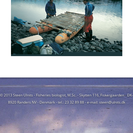
© 2013 Steen Ulnits - Fisheries biologist, M.Sc. - Skytten 116, Fiskergaarden - DK-
8920 Randers NV - Denmark - tel.: 23 32 89 88 - e-mail: steen@ulnits.dk