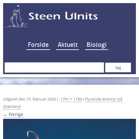
Hop til indhold
Forside
Aktuelt
Biologi
Søg
efter:
Udgivet den
10. februar 2026
i
,
1791 × 1186
i
Flyvende eventyr på
Grønland
.
← Forrige