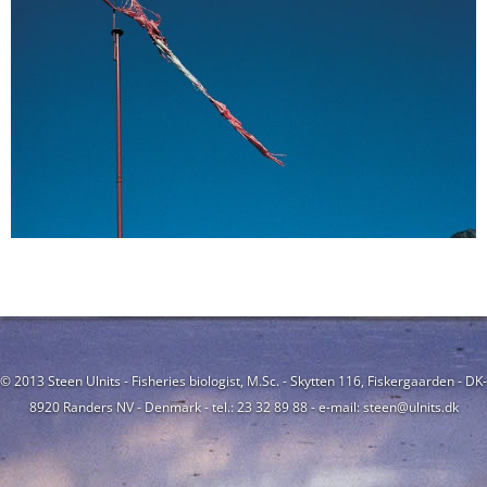
© 2013 Steen Ulnits - Fisheries biologist, M.Sc. - Skytten 116, Fiskergaarden - DK-
8920 Randers NV - Denmark - tel.: 23 32 89 88 - e-mail: steen@ulnits.dk