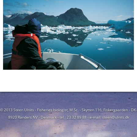
© 2013 Steen Ulnits - Fisheries biologist, M.Sc. - Skytten 116, Fiskergaarden - DK-
8920 Randers NV - Denmark - tel.: 23 32 89 88 - e-mail: steen@ulnits.dk