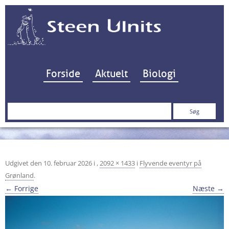
Hop til indhold
Forside
Aktuelt
Biologi
Søg
efter:
Udgivet den
10. februar 2026
i
,
2092 × 1433
i
Flyvende eventyr på
Grønland
.
← Forrige
Næste →