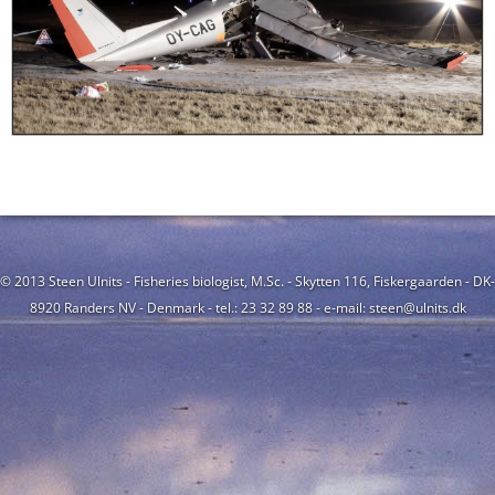
© 2013 Steen Ulnits - Fisheries biologist, M.Sc. - Skytten 116, Fiskergaarden - DK-
8920 Randers NV - Denmark - tel.: 23 32 89 88 - e-mail: steen@ulnits.dk