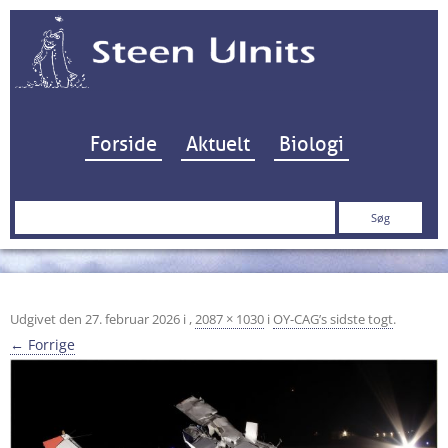
Hop til indhold
Forside
Aktuelt
Biologi
Søg
efter:
Udgivet den
27. februar 2026
i
,
2087 × 1030
i
OY-CAG’s sidste togt
.
← Forrige