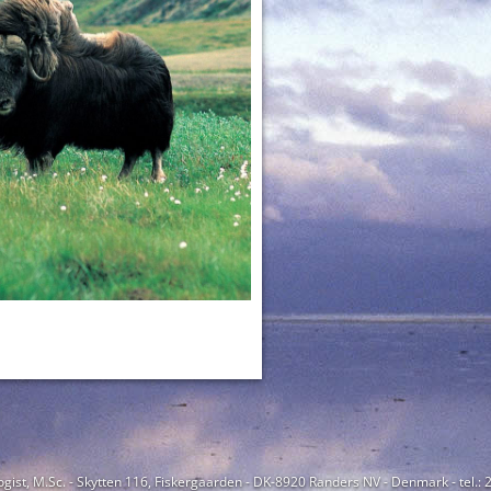
ogist, M.Sc. - Skytten 116, Fiskergaarden - DK-8920 Randers NV - Denmark - tel.: 