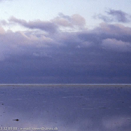
23 32 89 88 - e-mail: steen@ulnits.dk