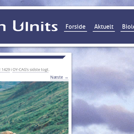
Hop til indhold
Forside
Aktuelt
Biol
× 1429
i
OY-CAG’s sidste togt
.
Næste →