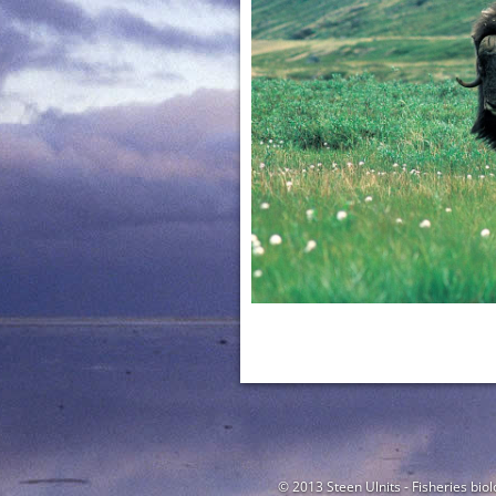
© 2013 Steen Ulnits - Fisheries biol