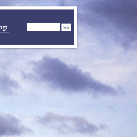
Søg
ogi
efter: