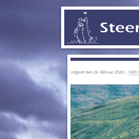
Udgivet den
26. februar 2026
i
,
1429 