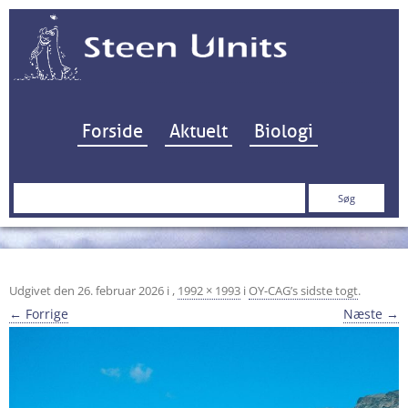
Hop til indhold
Forside
Aktuelt
Biologi
Søg
efter:
Udgivet den
26. februar 2026
i
,
1992 × 1993
i
OY-CAG’s sidste togt
.
← Forrige
Næste →