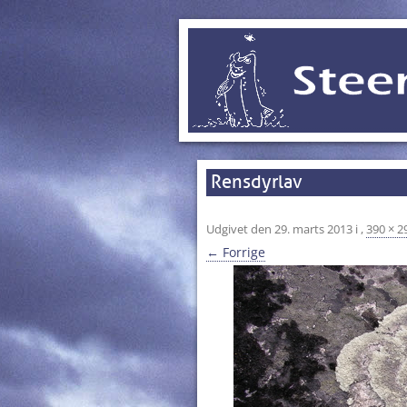
Rensdyrlav
Udgivet den
29. marts 2013
i
,
390 × 2
← Forrige