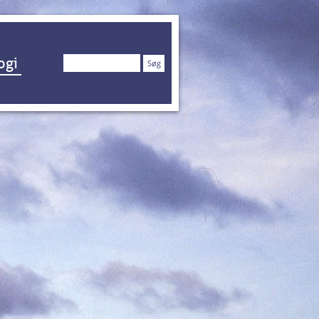
Søg
ogi
efter: