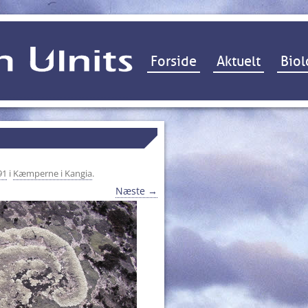
Hop til indhold
Forside
Aktuelt
Biol
91
i
Kæmperne i Kangia
.
Næste →