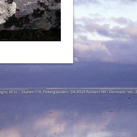
ogist, M.Sc. - Skytten 116, Fiskergaarden - DK-8920 Randers NV - Denmark - tel.: 