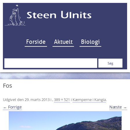
Hop til indhold
Forside
Aktuelt
Biologi
Søg
efter:
Fos
Udgivet den
29. marts 2013
i
,
389 × 521
i
Kæmperne i Kangia
.
← Forrige
Næste →