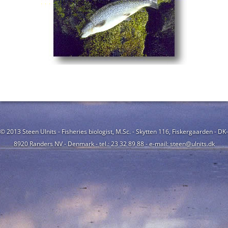
© 2013 Steen Ulnits - Fisheries biologist, M.Sc. - Skytten 116, Fiskergaarden - DK-
8920 Randers NV - Denmark - tel.: 23 32 89 88 - e-mail: steen@ulnits.dk