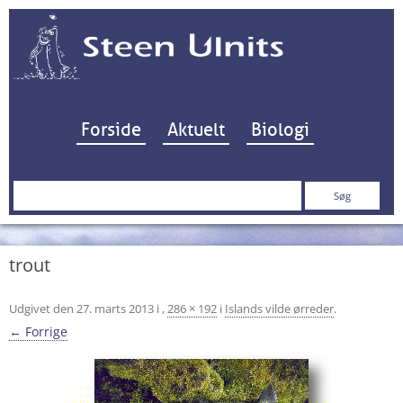
Hop til indhold
Forside
Aktuelt
Biologi
Søg
efter:
trout
Udgivet den
27. marts 2013
i
,
286 × 192
i
Islands vilde ørreder
.
← Forrige