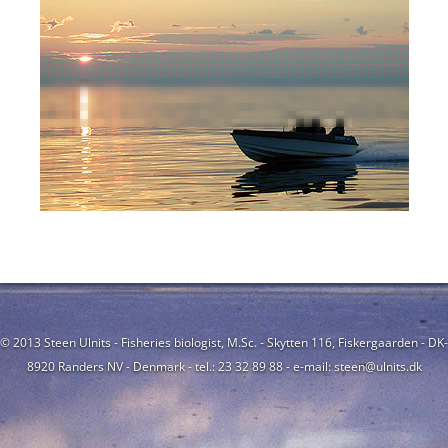
© 2013 Steen Ulnits - Fisheries biologist, M.Sc. - Skytten 116, Fiskergaarden - DK-
8920 Randers NV - Denmark - tel.: 23 32 89 88 - e-mail: steen@ulnits.dk