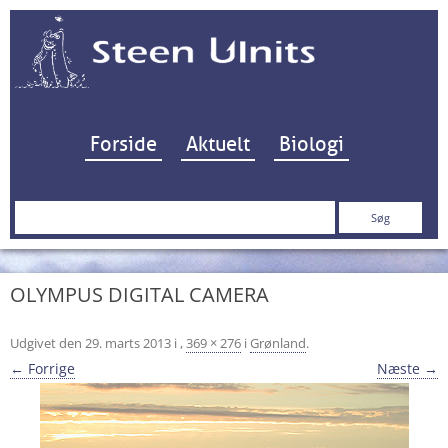
Hop til indhold
Forside
Aktuelt
Biologi
Søg
efter:
OLYMPUS DIGITAL CAMERA
Udgivet den
29. marts 2013
i
,
369 × 276
i
Grønland
.
← Forrige
Næste →