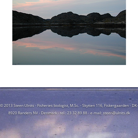
© 2013 Steen Ulnits - Fisheries biologist, M.Sc. - Skytten 116, Fiskergaarden - DK-
8920 Randers NV - Denmark - tel.: 23 32 89 88 - e-mail: steen@ulnits.dk