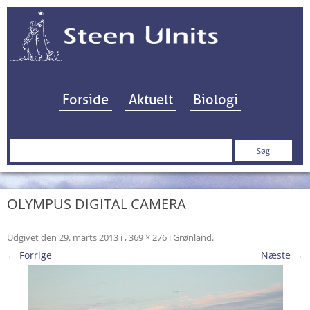
Hop til indhold
Forside
Aktuelt
Biologi
Søg
efter:
OLYMPUS DIGITAL CAMERA
Udgivet den
29. marts 2013
i
,
369 × 276
i
Grønland
.
← Forrige
Næste →