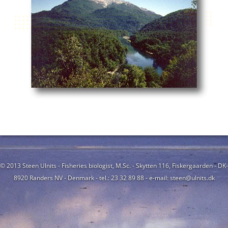
© 2013 Steen Ulnits - Fisheries biologist, M.Sc. - Skytten 116, Fiskergaarden - DK-
8920 Randers NV - Denmark - tel.: 23 32 89 88 - e-mail: steen@ulnits.dk