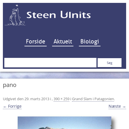
Hop til indhold
Forside
Aktuelt
Biologi
Søg
efter:
pano
Udgivet den
29. marts 2013
i
,
390 × 259
i
Grand Slam i Patagonien
.
← Forrige
Næste →