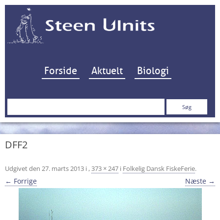
Hop til indhold
Forside
Aktuelt
Biologi
Søg
efter:
DFF2
Udgivet den
27. marts 2013
i
,
373 × 247
i
Folkelig Dansk FiskeFerie
.
← Forrige
Næste →