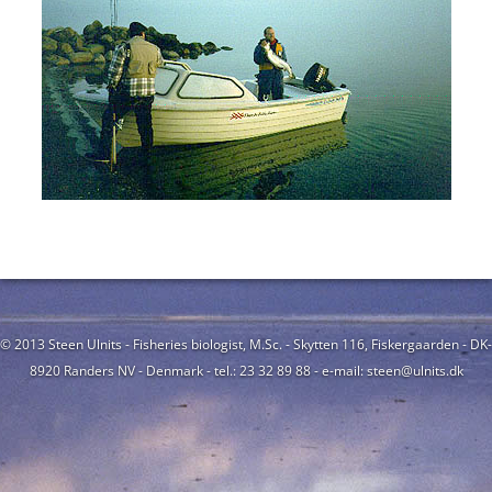
© 2013 Steen Ulnits - Fisheries biologist, M.Sc. - Skytten 116, Fiskergaarden - DK-
8920 Randers NV - Denmark - tel.: 23 32 89 88 - e-mail: steen@ulnits.dk