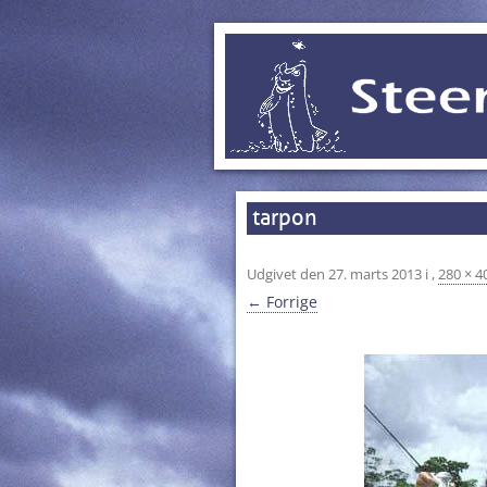
tarpon
Udgivet den
27. marts 2013
i
,
280 × 4
← Forrige