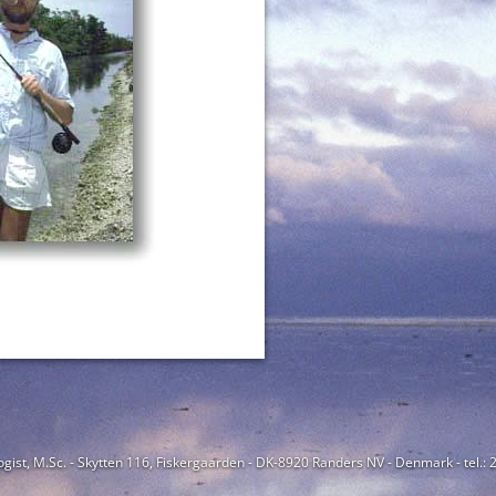
ogist, M.Sc. - Skytten 116, Fiskergaarden - DK-8920 Randers NV - Denmark - tel.: 