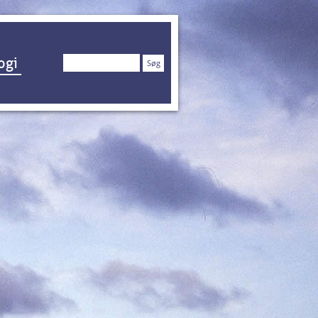
Søg
ogi
efter: