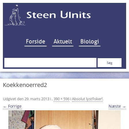
Hop til indhold
Forside
Aktuelt
Biologi
Søg
efter:
Koekkenoerred2
Udgivet den
29. marts 2013
i
,
390 × 596
i
Absolut lystfisker!
.
← Forrige
Næste →