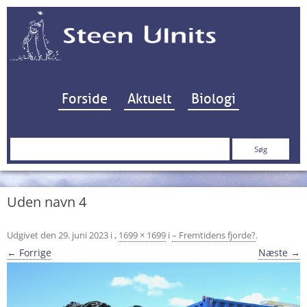
Hop til indhold
Forside
Aktuelt
Biologi
Søg
efter:
Uden navn 4
Udgivet den
29. juni 2023
i
,
1699 × 1699
i
– Fremtidens fjorde?
.
← Forrige
Næste →