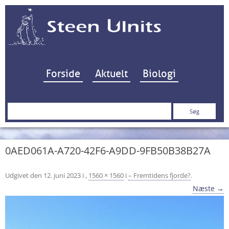
Hop til indhold
Forside
Aktuelt
Biologi
Søg
efter:
0AED061A-A720-42F6-A9DD-9FB50B38B27A
Udgivet den
12. juni 2023
i
,
1560 × 1560
i
– Fremtidens fjorde?
.
Næste →