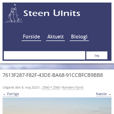
Hop til indhold
Forside
Aktuelt
Biologi
Søg
efter:
7613F287-F82F-43DE-BA68-91CCBFCB9BB8
Udgivet den
8. maj 2023
i
,
2560 × 2560
i
Randers Fjord
.
← Forrige
Næste →