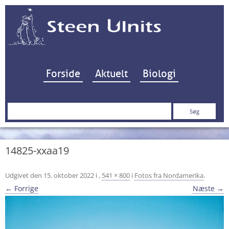
Hop til indhold
Forside
Aktuelt
Biologi
Søg
efter:
14825-xxaa19
Udgivet den
15. oktober 2022
i
,
541 × 800
i
Fotos fra Nordamerika
.
← Forrige
Næste →