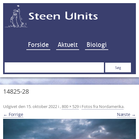
Hop til indhold
Forside
Aktuelt
Biologi
Søg
efter:
14825-28
Udgivet den
15. oktober 2022
i
,
800 × 529
i
Fotos fra Nordamerika
.
← Forrige
Næste →