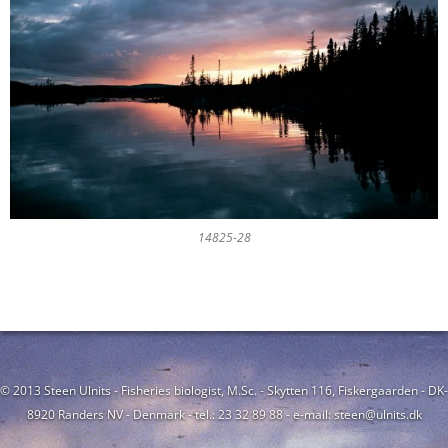
14825-28
© 2013 Steen Ulnits - Fisheries biologist, M.Sc. - Skytten 116, Fiskergaarden - DK-
8920 Randers NV - Denmark - tel.: 23 32 89 88 - e-mail: steen@ulnits.dk