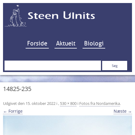
Hop til indhold
Forside
Aktuelt
Biologi
Søg
efter:
14825-235
Udgivet den
15. oktober 2022
i
,
530 × 800
i
Fotos fra Nordamerika
.
← Forrige
Næste →