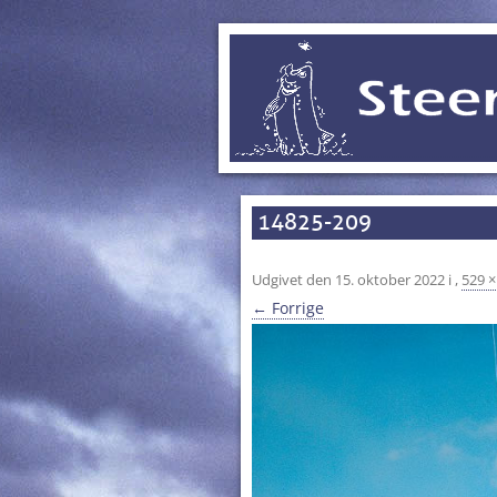
14825-209
Udgivet den
15. oktober 2022
i
,
529 ×
← Forrige