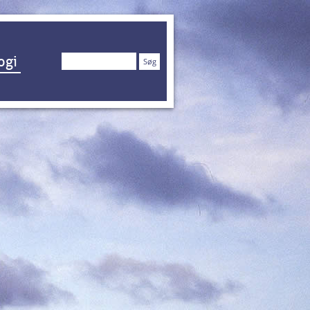
Søg
ogi
efter: