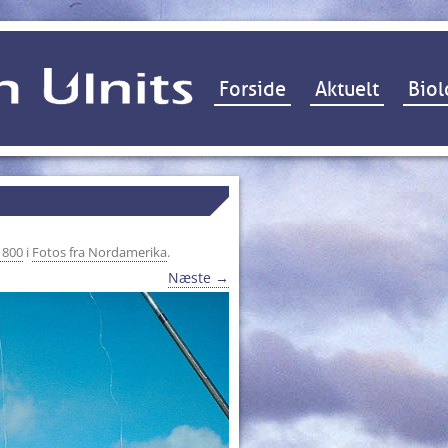
Hop til indhold
Forside
Aktuelt
Biol
 800
i
Fotos fra Nordamerika
.
Næste →