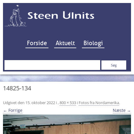
Hop til indhold
Forside
Aktuelt
Biologi
Søg
efter:
14825-134
Udgivet den
15. oktober 2022
i
,
800 × 533
i
Fotos fra Nordamerika
.
← Forrige
Næste →