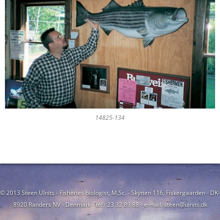
14825-134
© 2013 Steen Ulnits - Fisheries biologist, M.Sc. - Skytten 116, Fiskergaarden - DK-
8920 Randers NV - Denmark - tel.: 23 32 89 88 - e-mail: steen@ulnits.dk