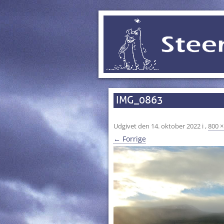
IMG_0863
Udgivet den
14. oktober 2022
i
,
800 ×
← Forrige