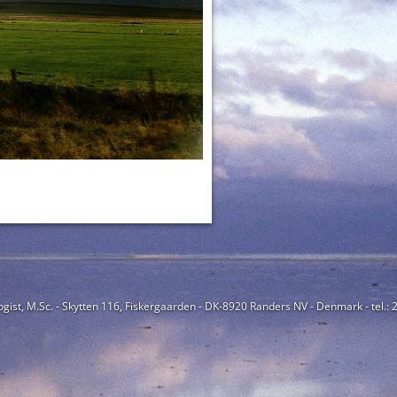
ogist, M.Sc. - Skytten 116, Fiskergaarden - DK-8920 Randers NV - Denmark - tel.: 