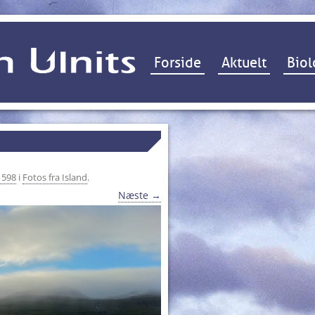
Hop til indhold
Forside
Aktuelt
Biol
 598
i
Fotos fra Island
.
Næste →