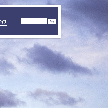
Søg
ogi
efter: