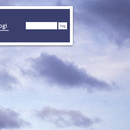
Søg
ogi
efter: