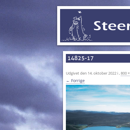
14825-17
Udgivet den
14. oktober 2022
i
,
800 ×
← Forrige