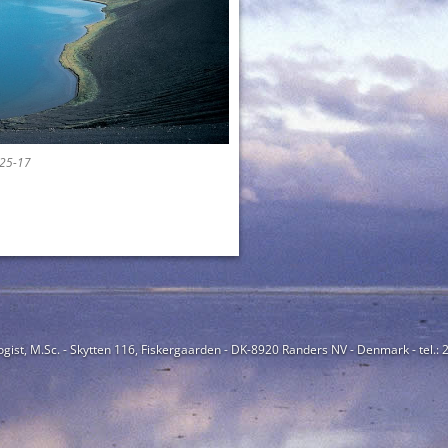
25-17
ogist, M.Sc. - Skytten 116, Fiskergaarden - DK-8920 Randers NV - Denmark - tel.: 