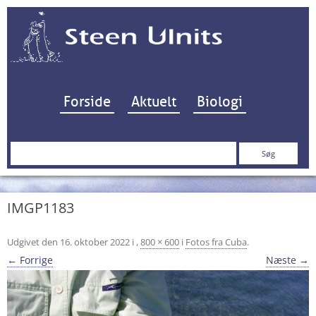
Hop til indhold
Forside
Aktuelt
Biologi
Søg
efter:
IMGP1183
Udgivet den
16. oktober 2022
i
,
800 × 600
i
Fotos fra Cuba
.
← Forrige
Næste →