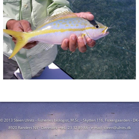
© 2013 Steen Ulnits - Fisheries biologist, M.Sc. - Skytten 116, Fiskergaarden - DK-
8920 Randers NV - Denmark - tel.: 23 32 89 88 - e-mail: steen@ulnits.dk