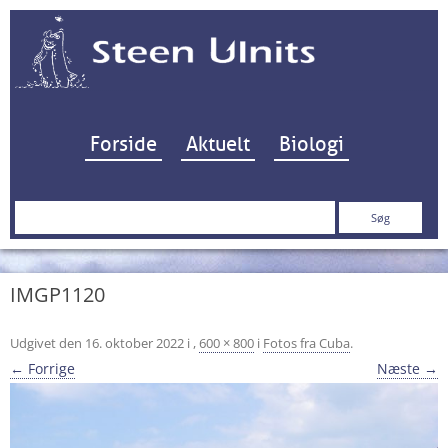
Hop til indhold
Forside
Aktuelt
Biologi
Søg
efter:
IMGP1120
Udgivet den
16. oktober 2022
i
,
600 × 800
i
Fotos fra Cuba
.
← Forrige
Næste →