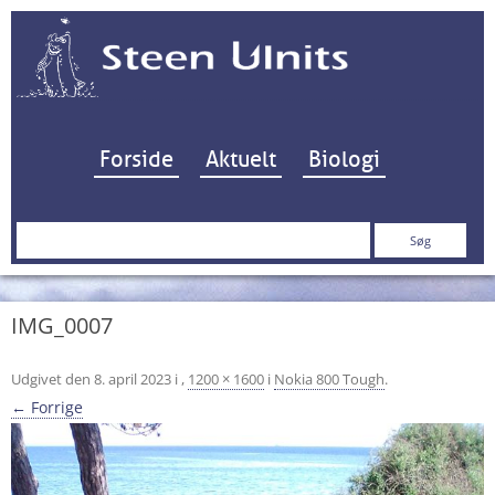
Hop til indhold
Forside
Aktuelt
Biologi
Søg
efter:
IMG_0007
Udgivet den
8. april 2023
i
,
1200 × 1600
i
Nokia 800 Tough
.
← Forrige