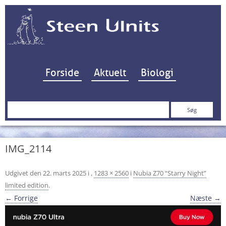
Hop til indhold
Forside
Aktuelt
Biologi
Søg
efter:
IMG_2114
Udgivet den
22. marts 2025
i
,
1283 × 2560
i
Nubia Z70 “Starry Night”
limited edition
.
← Forrige
Næste →