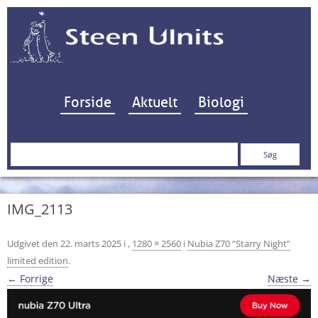
Hop til indhold
Forside
Aktuelt
Biologi
Søg
efter:
IMG_2113
Udgivet den
22. marts 2025
i
,
1280 × 2560
i
Nubia Z70 “Starry Night”
limited edition
.
← Forrige
Næste →