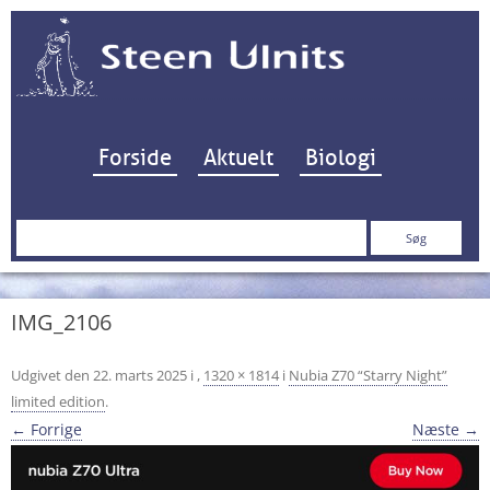
Hop til indhold
Forside
Aktuelt
Biologi
Søg
efter:
IMG_2106
Udgivet den
22. marts 2025
i
,
1320 × 1814
i
Nubia Z70 “Starry Night”
limited edition
.
← Forrige
Næste →