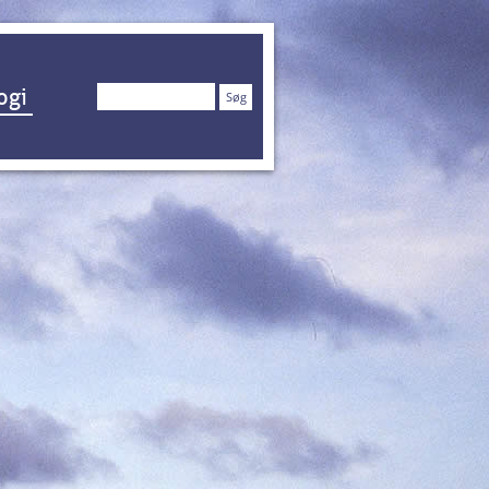
Søg
ogi
efter: