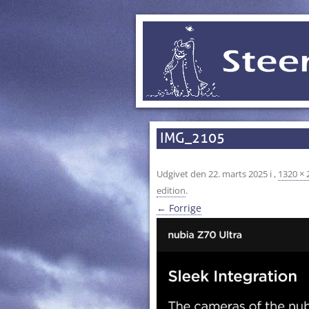
IMG_2105
Udgivet den
22. marts 2025
i
,
1320 × 
edition
.
← Forrige