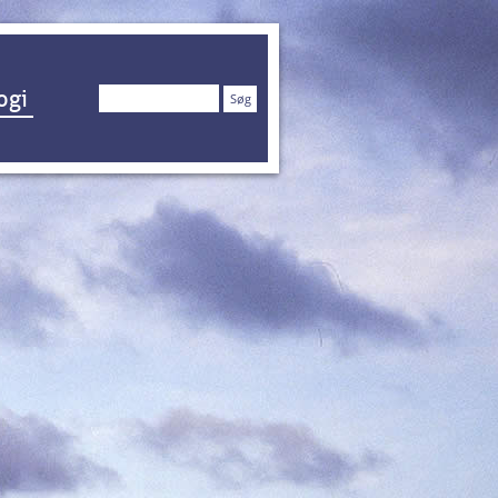
Søg
ogi
efter: