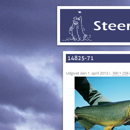
14825-71
Udgivet den
1. april 2013
i
,
390 × 258