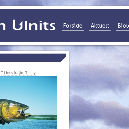
Hop til indhold
Forside
Aktuelt
Biol
i
T-Lines fra Jim Teeny
.