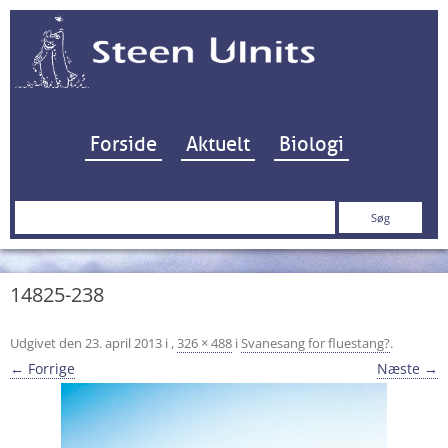
Hop til indhold
Forside
Aktuelt
Biologi
Søg
efter:
14825-238
Udgivet den
23. april 2013
i
,
326 × 488
i
Svanesang for fluestang?
.
← Forrige
Næste →