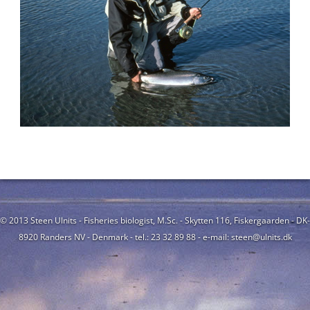
© 2013 Steen Ulnits - Fisheries biologist, M.Sc. - Skytten 116, Fiskergaarden - DK-
8920 Randers NV - Denmark - tel.: 23 32 89 88 - e-mail: steen@ulnits.dk