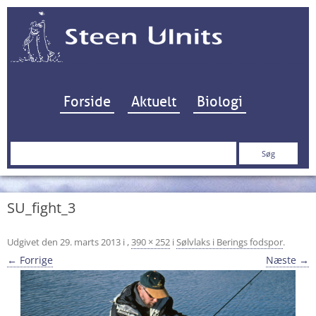
Hop til indhold
Forside
Aktuelt
Biologi
Søg
efter:
SU_fight_3
Udgivet den
29. marts 2013
i
,
390 × 252
i
Sølvlaks i Berings fodspor
.
← Forrige
Næste →