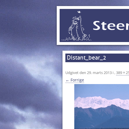
Distant_bear_2
Udgivet den
29. marts 2013
i
,
389 × 2
← Forrige