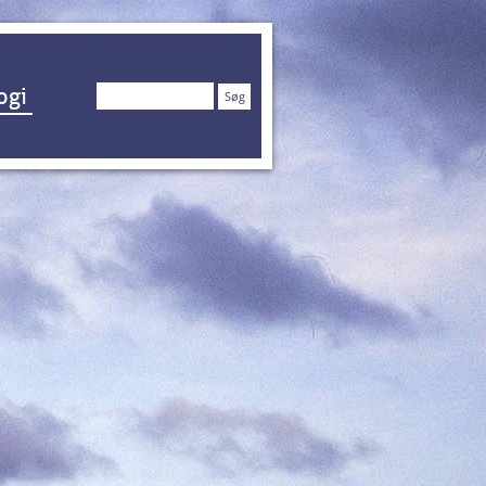
Søg
ogi
efter: