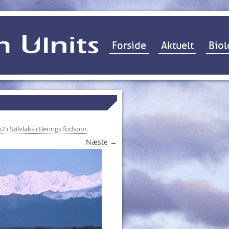
Hop til indhold
Forside
Aktuelt
Biol
52
i
Sølvlaks i Berings fodspor
.
Næste →