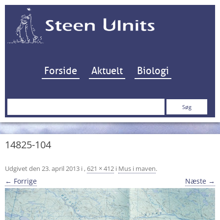
Hop til indhold
Forside
Aktuelt
Biologi
Søg
efter:
14825-104
Udgivet den
23. april 2013
i
,
621 × 412
i
Mus i maven
.
← Forrige
Næste →