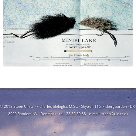
© 2013 Steen Ulnits - Fisheries biologist, M.Sc. - Skytten 116, Fiskergaarden - DK-
8920 Randers NV - Denmark - tel.: 23 32 89 88 - e-mail: steen@ulnits.dk