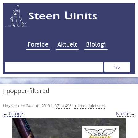
Hop til indhold
Forside
Aktuelt
Biologi
Søg
efter:
J-popper-filtered
Udgivet den
24. april 2013
i
,
371 × 496
i
Jul med Juletræet
.
← Forrige
Næste →