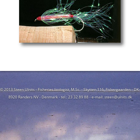
© 2013 Steen Ulnits - Fisheries biologist, M.Sc. - Skytten 116, Fiskergaarden - DK-
8920 Randers NV - Denmark - tel.: 23 32 89 88 - e-mail: steen@ulnits.dk