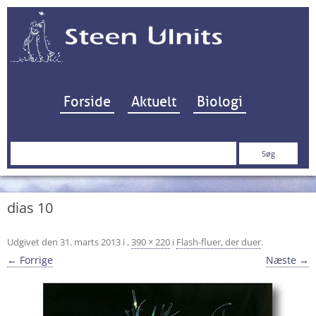
Hop til indhold
Forside
Aktuelt
Biologi
Søg
efter:
dias 10
Udgivet den
31. marts 2013
i
,
390 × 220
i
Flash-fluer, der duer
.
← Forrige
Næste →