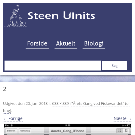
Hop til indhold
Forside
Aktuelt
Biologi
Søg
efter:
2
Udgivet den
20. juni 2013
i
,
633 × 839
i
“Årets Gang ved Fiskevandet” (e-
bog)
.
← Forrige
Næste →