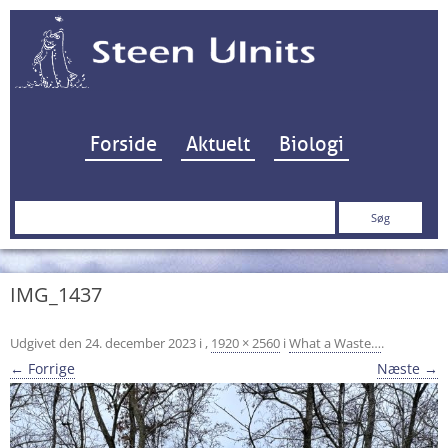
Hop til indhold
Forside
Aktuelt
Biologi
Søg
efter:
IMG_1437
Udgivet den
24. december 2023
i
,
1920 × 2560
i
What a Waste…
.
← Forrige
Næste →