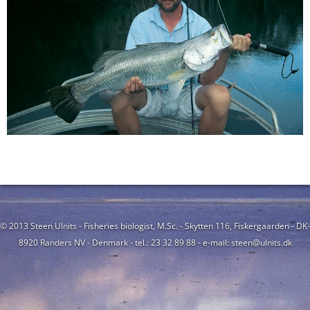
© 2013 Steen Ulnits - Fisheries biologist, M.Sc. - Skytten 116, Fiskergaarden - DK-
8920 Randers NV - Denmark - tel.: 23 32 89 88 - e-mail: steen@ulnits.dk