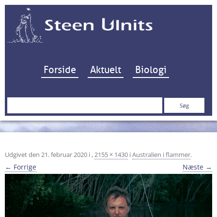
Hop til indhold
Forside
Aktuelt
Biologi
Søg
efter:
Udgivet den
21. februar 2020
i
,
2155 × 1430
i
Australien i flammer
.
← Forrige
Næste →