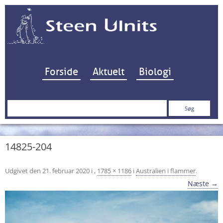
Hop til indhold
Forside
Aktuelt
Biologi
Søg
efter:
14825-204
Udgivet den
21. februar 2020
i
,
1785 × 1186
i
Australien i flammer
.
Næste →