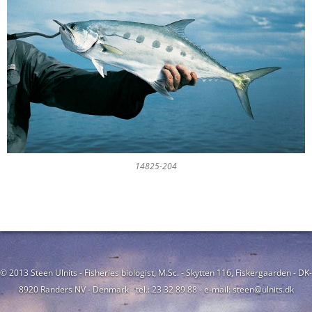
14825-204
© 2013 Steen Ulnits - Fisheries biologist, M.Sc. - Skytten 116, Fiskergaarden - DK-
8920 Randers NV - Denmark - tel.: 23 32 89 88 - e-mail: steen@ulnits.dk