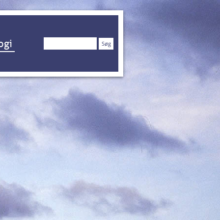
Søg
ogi
efter: