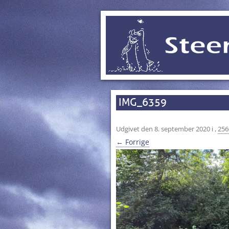
IMG_6359
Udgivet den
8. september 2020
i
,
256
← Forrige