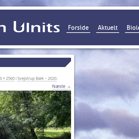
Hop til indhold
Forside
Aktuelt
Biol
0 × 2560
i
Svejstrup Bæk – 2020
.
Næste →