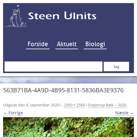
Hop til indhold
Forside
Aktuelt
Biologi
Søg
efter:
563B71BA-4A9D-4B95-8131-5836BA3E9376
Udgivet den
8. september 2020
i
,
2560 × 2560
i
Svejstrup Bæk – 2020
.
← Forrige
Næste →