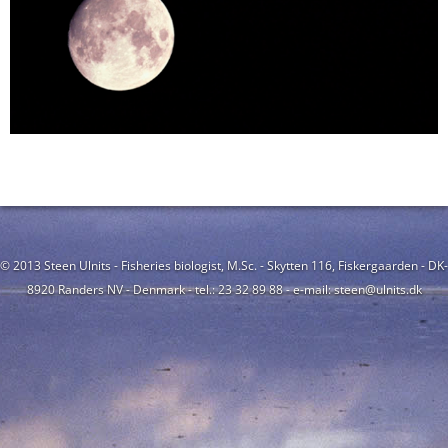
© 2013 Steen Ulnits - Fisheries biologist, M.Sc. - Skytten 116, Fiskergaarden - DK-
8920 Randers NV - Denmark - tel.: 23 32 89 88 - e-mail: steen@ulnits.dk