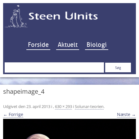
Hop til indhold
Forside
Aktuelt
Biologi
Søg
efter:
shapeimage_4
Udgivet den
23. april 2013
i
,
630 × 293
i
Solunar-teorien
.
← Forrige
Næste →