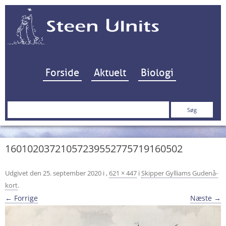
Hop til indhold
Forside
Aktuelt
Biologi
Søg
efter:
16010203721057239552775719160502
Udgivet den
25. september 2020
i
,
621 × 447
i
Skipper Gylliams Gudenå-
kort
.
← Forrige
Næste →