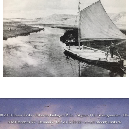
© 2013 Steen Ulnits - Fisheries biologist, M.Sc. - Skytten 116, Fiskergaarden - DK-
8920 Randers NV - Denmark - tel.: 23 32 89 88 - e-mail: steen@ulnits.dk